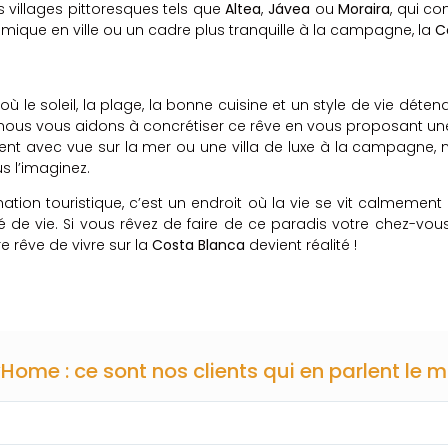
s villages pittoresques tels que
Altea
,
Jávea
ou
Moraira
, qui c
mique en ville ou un cadre plus tranquille à la campagne, la
C
ù le soleil, la plage, la bonne cuisine et un style de vie déten
 nous vous aidons à concrétiser ce rêve en vous proposant u
t avec vue sur la mer ou une villa de luxe à la campagne, n
 l’imaginez.
tion touristique, c’est un endroit où la vie se vit calmement
é de vie. Si vous rêvez de faire de ce paradis votre chez-vo
e rêve de vivre sur la
Costa Blanca
devient réalité !
Home : ce sont nos clients qui en parlent le m