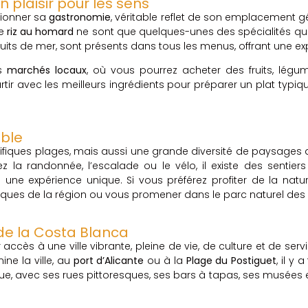
plaisir pour les sens
ionner sa
gastronomie
, véritable reflet de son emplacement géo
le
riz au homard
ne sont que quelques-unes des spécialités qu
fruits de mer, sont présents dans tous les menus, offrant une e
es
marchés locaux
, où vous pourrez acheter des fruits, légu
r avec les meilleurs ingrédients pour préparer un plat typique 
able
fiques plages, mais aussi une grande diversité de paysages
ez la randonnée, l’escalade ou le vélo, il existe des sentie
 une expérience unique. Si vous préférez profiter de la na
iques de la région ou vous promener dans le parc naturel des
 de la Costa Blanca
 accès à une ville vibrante, pleine de vie, de culture et de servi
ine la ville, au
port d’Alicante
ou à la
Plage du Postiguet
, il y
, avec ses rues pittoresques, ses bars à tapas, ses musées et, 