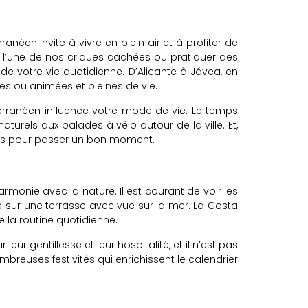
ranéen invite à vivre en plein air et à profiter de
s l’une de nos criques cachées ou pratiquer des
de votre vie quotidienne. D’Alicante à Jávea, en
ées ou animées et pleines de vie.
iterranéen influence votre mode de vie. Le temps
aturels aux balades à vélo autour de la ville. Et,
e amis pour passer un bon moment.
armonie avec la nature. Il est courant de voir les
e sur une terrasse avec vue sur la mer. La Costa
e la routine quotidienne.
ur gentillesse et leur hospitalité, et il n’est pas
ombreuses festivités qui enrichissent le calendrier