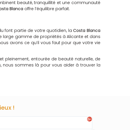
ombinent beauté, tranquillité et une communauté
osta Blanca
offre l’équilibre parfait.
du font partie de votre quotidien, la
Costa Blanca
ne large gamme de propriétés à Alicante et dans
ous avons ce qu’il vous faut pour que votre vie
 et pleinement, entourée de beauté naturelle, de
us, nous sommes là pour vous aider à trouver la
ieux !
Enrique Tenreiro




