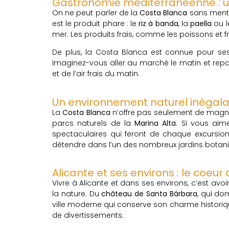
Gastronomie méditerranéenne : un 
On ne peut parler de la
Costa Blanca
sans ment
est le produit phare : le
riz à banda
, la
paella
ou 
mer. Les produits frais, comme les poissons et 
De plus, la Costa Blanca est connue pour s
Imaginez-vous aller au marché le matin et reparti
et de l’air frais du matin.
Un environnement naturel inégal
La
Costa Blanca
n’offre pas seulement de magni
parcs naturels de la
Marina Alta
. Si vous aim
spectaculaires qui feront de chaque excursion
détendre dans l’un des nombreux jardins botan
Alicante et ses environs : le coeur
Vivre à Alicante et dans ses environs, c’est avoir
la nature. Du
château de Santa Bárbara
, qui dom
ville moderne qui conserve son charme historique
de divertissements.