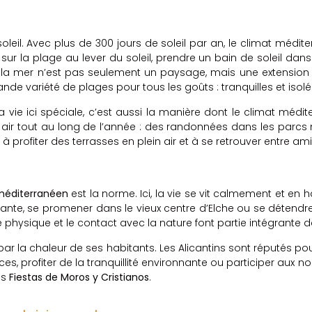
soleil. Avec plus de 300 jours de soleil par an, le climat méditer
r la plage au lever du soleil, prendre un bain de soleil dan
i, la mer n’est pas seulement un paysage, mais une extension 
nde variété de plages pour tous les goûts : tranquilles et isol
la vie ici spéciale, c’est aussi la manière dont le climat méd
n air tout au long de l’année : des randonnées dans les parcs n
nt à profiter des terrasses en plein air et à se retrouver entr
 méditerranéen
est la norme. Ici, la vie se vit calmement et en h
icante, se promener dans le vieux centre d’Elche ou se détendr
é physique et le contact avec la nature font partie intégrante d
r la chaleur de ses habitants. Les Alicantins sont réputés pour le
ces, profiter de la tranquillité environnante ou participer aux n
es
Fiestas de Moros y Cristianos
.